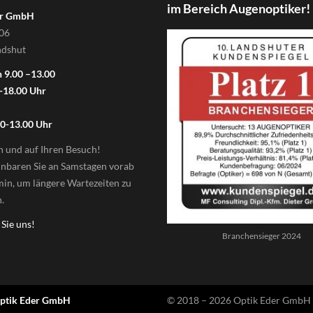
im Bereich Augenoptiker!
er GmbH
106
ndshut
 9.00 –13.00
-18.00 Uhr
00-13.00 Uhr
n und auf Ihren Besuch!
einbaren Sie an Samstagen vorab
min, um längere Wartezeiten zu
.
 Sie uns!
Branchensieger 2024
ptik Eder GmbH
© 2018 – 2026 Optik Eder GmbH