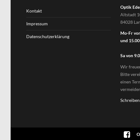
Optik Ed
Kontakt
Altstadt 
84028 La
Impressum
Mo-Fr von
Datenschutzerklärung
und 15.00
Sa von 9.
Wir freue
Bitte ver
einen Ter
vermeiden
Schreiben
O